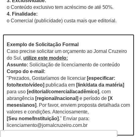
3. Exclusividade:
o Conteúdo exclusivo tem acréscimo de até 50%.
4. Finalidade:
o Comercial (publicidade) custa mais que editorial.
Exemplo de Solicitação Formal
Caso precise solicitar um orçamento ao Jornal Cruzeiro
do Sul,
utilize este modelo:
Assunto:
Solicitação de licenciamento de conteúdo
Corpo do e-mail:
"Prezados, Gostaríamos de licenciar
[especificar:
foto/texto/vídeo]
publicada em
[link/data da matéria]
para uso
[editorial/comercial/acadêmico]
, com
abrangência
[regional/nacional]
e período de
[X
meses/anos]
. Por favor, enviem proposta detalhada com
valores e condições. Atenciosamente,
[Seu nome/Instituição]
." Enviar para:
licenciamento@jornalcruzeiro.com.br